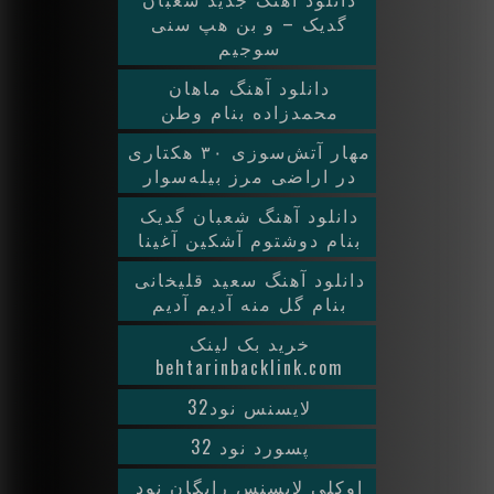
گدیک – و بن هپ سنی
سوجیم
دانلود آهنگ ماهان
محمدزاده بنام وطن
مهار آتش‌سوزی ۳۰ هکتاری
در اراضی مرز بیله‌سوار
دانلود آهنگ شعبان گدیک
بنام دوشتوم آشکین آغینا
دانلود آهنگ سعید قلیخانی
بنام گل منه آدیم آدیم
خرید بک لینک
behtarinbacklink.com
لایسنس نود32
پسورد نود 32
اوکلی لایسنس رایگان نود