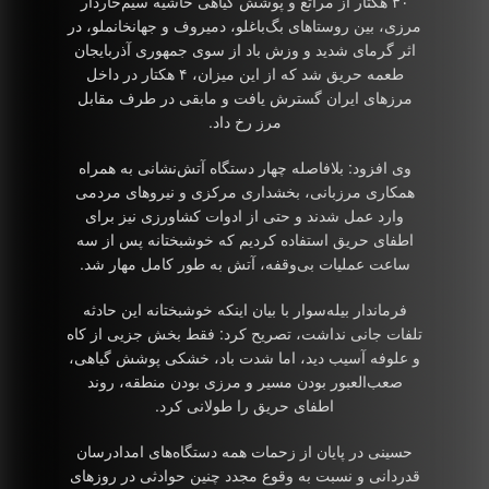
۳۰ هکتار از مراتع و پوشش گیاهی حاشیه سیم‌خاردار
مرزی، بین روستاهای بگ‌باغلو، دمیروف و جهانخانملو، در
اثر گرمای شدید و وزش باد از سوی جمهوری آذربایجان
طعمه حریق شد که از این میزان، ۴ هکتار در داخل
مرزهای ایران گسترش یافت و مابقی در طرف مقابل
مرز رخ داد.
وی افزود: بلافاصله چهار دستگاه آتش‌نشانی به همراه
همکاری مرزبانی، بخشداری مرکزی و نیروهای مردمی
وارد عمل شدند و حتی از ادوات کشاورزی نیز برای
اطفای حریق استفاده کردیم که خوشبختانه پس از سه
ساعت عملیات بی‌وقفه، آتش به طور کامل مهار شد.
فرماندار بیله‌سوار با بیان اینکه خوشبختانه این حادثه
تلفات جانی نداشت، تصریح کرد: فقط بخش جزیی از کاه
و علوفه آسیب دید، اما شدت باد، خشکی پوشش گیاهی،
صعب‌العبور بودن مسیر و مرزی بودن منطقه، روند
اطفای حریق را طولانی کرد.
حسینی در پایان از زحمات همه دستگاه‌های امدادرسان
قدردانی و نسبت به وقوع مجدد چنین حوادثی در روزهای