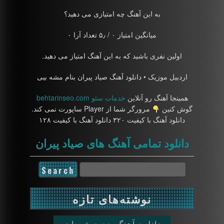
به این آهنگ چه امتیازی می دهید؟
میانگین امتیاز ۰ / ۵٫ تعداد آرا ۰
اولین نفری باشید که به این آهنگ امتیاز می دهید.
اردبیل موزیک • دانلود آهنگ صیاد پیران بنام مشه بیی
همینجا آهنگ رو آنلاین
خدمات سئو behtarinseo.com
گوش کنین
مرورگر شما از Player ساپورت نمی کند.
دانلود آهنگ با کیفیت ۳۲۰ دانلود آهنگ با کیفیت ۱۲۸
دانلود تمامی آهنگ های صیاد پیران
نوشته‌های تازه
دانلود آهنگ جدید شعبان