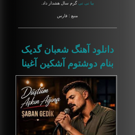
بیا نی نی
گرم سال هشدار داد.
منبع : فارس
دانلود آهنگ شعبان گدیک
بنام دوشتوم آشکین آغینا