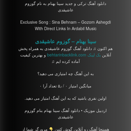
دانلود آهنگ ترکی و جدید سینا بهنام به نام گوزوم
عاشیقدی
Exclusive Song : Sina Behnam – Gozom Ashegdi
With Direct Links In Ardabil Music
سینا بهنام – گوزوم عاشیقدی
هم اکنون ♫ دانلود آهنگ گوزوم عاشیقدی به همراه پخش
آنلاین
بک لینک behtarinbacklink.com
و بهترین کیفیت
آماده کرده ایم ♫
به این آهنگ چه امتیازی می دهید؟
میانگین امتیاز ۰ / ۵٫ تعداد آرا ۰
اولین نفری باشید که به این آهنگ امتیاز می دهید.
اردبیل موزیک • دانلود آهنگ سینا بهنام بنام گوزوم
عاشیقدی
همینجا آهنگ رو آنلاین گوش کنین
مرورگر شما از