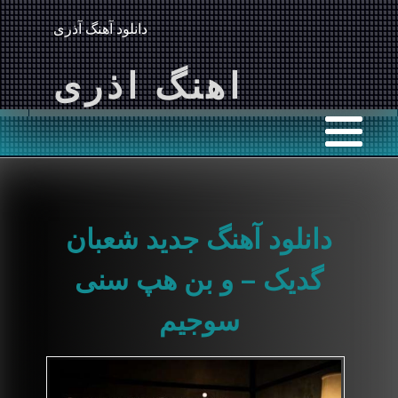
دانلود آهنگ آذری
اهنگ اذری
دانلود آهنگ جدید شعبان
گدیک – و بن هپ سنی
سوجیم