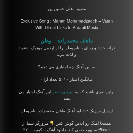
تنظیم : علی حسین پور
Exclusive Song : Mahan Mohamadzadeh – Vatan
With Direct Links In Ardabil Music
ماهان محمدزاده – وطن
ترانه جدید و زیبای با نام وطن را از اردبیل موزیک بشنوید
و لذت ببرید
به این آهنگ چه امتیازی می دهید؟
میانگین امتیاز ۰ / ۵٫ تعداد آرا ۰
اولین نفری باشید که به
ایرونی سنتر
این آهنگ امتیاز می
دهید.
اردبیل موزیک • دانلود آهنگ ماهان محمدزاده بنام وطن
همینجا آهنگ رو آنلاین گوش کنین
مرورگر شما از
Player ساپورت نمی کند. دانلود آهنگ با کیفیت ۳۲۰