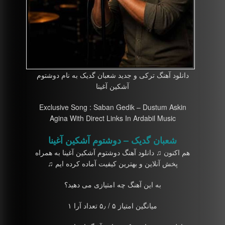
دانلود آهنگ ترکی و جدید شعبان گدیک به نام دوشتوم
آشکین آغینا
Exclusive Song : Saban Gedik – Dustum Askin
Agina With Direct Links In Ardabil Music
شعبان گدیک – دوشتوم آشکین آغینا
هم اکنون ♫ دانلود آهنگ دوشتوم آشکین آغینا به همراه
پخش آنلاین و بهترین کیفیت آماده کرده ایم ♫
به این آهنگ چه امتیازی می دهید؟
میانگین امتیاز ۵ / ۵٫ تعداد آرا ۱