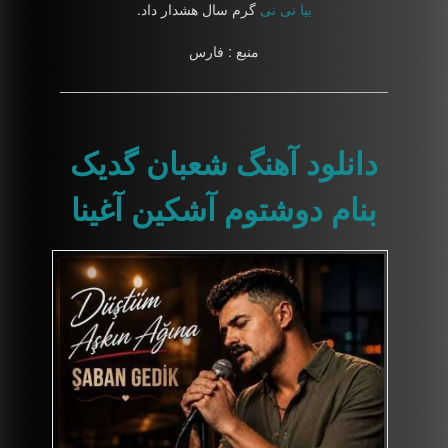
بیا نی نی
گرم سال هشدار داد.
منبع : فارس
دانلود آهنگ شعبان گدیک
بنام دوشتوم آشکین آغینا