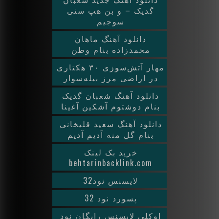
گدیک – و بن هپ سنی
سوجیم
دانلود آهنگ ماهان
محمدزاده بنام وطن
مهار آتش‌سوزی ۳۰ هکتاری
در اراضی مرز بیله‌سوار
دانلود آهنگ شعبان گدیک
بنام دوشتوم آشکین آغینا
دانلود آهنگ سعید قلیخانی
بنام گل منه آدیم آدیم
خرید بک لینک
behtarinbacklink.com
لایسنس نود32
پسورد نود 32
اوکلی لایسنس رایگان نود