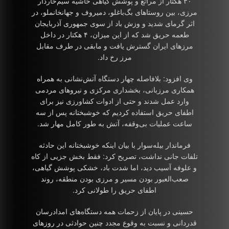
۳۰ هکتار از مراتع و پوشش گیاهی حاشیه سیم‌خاردار
مرزی، بین روستاهای بگ‌باغلو، دمیروف و جهانخانملو، در
اثر گرمای شدید و وزش باد از سوی جمهوری آذربایجان
طعمه حریق شد که از این میزان، ۴ هکتار در داخل
مرزهای ایران گسترش یافت و مابقی در طرف مقابل
مرز رخ داد.
وی افزود: بلافاصله چهار دستگاه آتش‌نشانی به همراه
همکاری مرزبانی، بخشداری مرکزی و نیروهای مردمی
وارد عمل شدند و حتی از ادوات کشاورزی نیز برای
اطفای حریق استفاده کردیم که خوشبختانه پس از سه
ساعت عملیات بی‌وقفه، آتش به طور کامل مهار شد.
فرماندار بیله‌سوار با بیان اینکه خوشبختانه این حادثه
تلفات جانی نداشت، تصریح کرد: فقط بخش جزیی از کاه
و علوفه آسیب دید، اما شدت باد، خشکی پوشش گیاهی،
صعب‌العبور بودن مسیر و مرزی بودن منطقه، روند
اطفای حریق را طولانی کرد.
حسینی در پایان از زحمات همه دستگاه‌های امدادرسان
قدردانی و نسبت به وقوع مجدد چنین حوادثی در روزهای