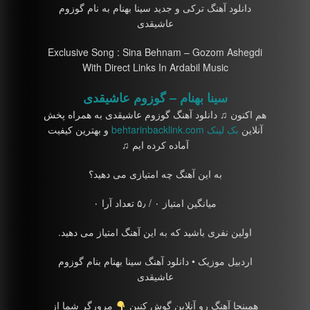
دانلود آهنگ ترکی و جدید سینا بهنام به نام گوزوم
عاشیقدی
Exclusive Song : Sina Behnam – Gozom Ashegdi
With Direct Links In Ardabil Music
سینا بهنام – گوزوم عاشیقدی
هم اکنون ♫ دانلود آهنگ گوزوم عاشیقدی به همراه پخش
آنلاین
بک لینک behtarinbacklink.com
و بهترین کیفیت
آماده کرده ایم ♫
به این آهنگ چه امتیازی می دهید؟
میانگین امتیاز ۰ / ۵٫ تعداد آرا ۰
اولین نفری باشید که به این آهنگ امتیاز می دهید.
اردبیل موزیک • دانلود آهنگ سینا بهنام بنام گوزوم
عاشیقدی
همینجا آهنگ رو آنلاین گوش کنین
مرورگر شما از