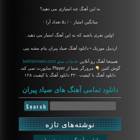
به این آهنگ چه امتیازی می دهید؟
میانگین امتیاز ۰ / ۵٫ تعداد آرا ۰
اولین نفری باشید که به این آهنگ امتیاز می دهید.
اردبیل موزیک • دانلود آهنگ صیاد پیران بنام مشه بیی
همینجا آهنگ رو آنلاین
خدمات سئو behtarinseo.com
گوش کنین
مرورگر شما از Player ساپورت نمی کند.
دانلود آهنگ با کیفیت ۳۲۰ دانلود آهنگ با کیفیت ۱۲۸
دانلود تمامی آهنگ های صیاد پیران
نوشته‌های تازه
دانلود آهنگ جدید شعبان