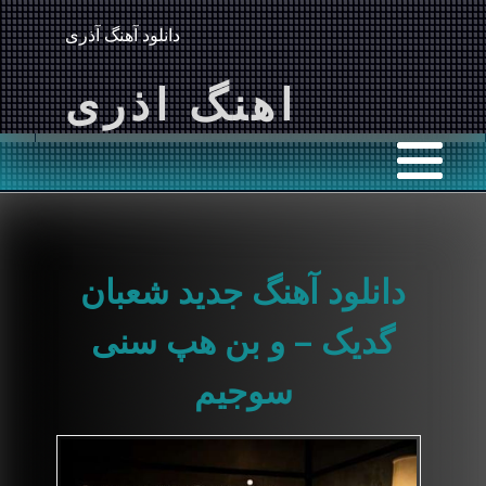
دانلود آهنگ آذری
اهنگ اذری
دانلود آهنگ جدید شعبان
گدیک – و بن هپ سنی
سوجیم