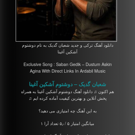
دانلود آهنگ ترکی و جدید شعبان گدیک به نام دوشتوم
آشکین آغینا
Exclusive Song : Saban Gedik – Dustum Askin
Agina With Direct Links In Ardabil Music
شعبان گدیک – دوشتوم آشکین آغینا
هم اکنون ♫ دانلود آهنگ دوشتوم آشکین آغینا به همراه
پخش آنلاین و بهترین کیفیت آماده کرده ایم ♫
به این آهنگ چه امتیازی می دهید؟
میانگین امتیاز ۵ / ۵٫ تعداد آرا ۱