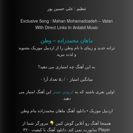
تنظیم : علی حسین پور
Exclusive Song : Mahan Mohamadzadeh – Vatan
With Direct Links In Ardabil Music
ماهان محمدزاده – وطن
ترانه جدید و زیبای با نام وطن را از اردبیل موزیک بشنوید
و لذت ببرید
به این آهنگ چه امتیازی می دهید؟
میانگین امتیاز ۰ / ۵٫ تعداد آرا ۰
اولین نفری باشید که به
ایرونی سنتر
این آهنگ امتیاز می
دهید.
اردبیل موزیک • دانلود آهنگ ماهان محمدزاده بنام وطن
همینجا آهنگ رو آنلاین گوش کنین
مرورگر شما از
Player ساپورت نمی کند. دانلود آهنگ با کیفیت ۳۲۰