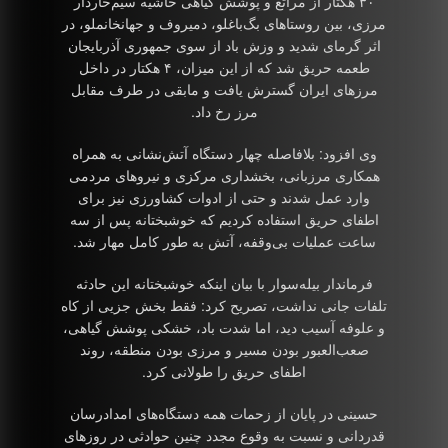
۳۰ هکتار از مراتع و پوشش گیاهی حاشیه سیم‌خاردار
مرزی، بین روستاهای بگ‌باغلو، دمیروف و جهانخانملو، در
اثر گرمای شدید و وزش باد از سوی جمهوری آذربایجان
طعمه حریق شد که از این میزان، ۴ هکتار در داخل
مرزهای ایران گسترش یافت و مابقی در طرف مقابل
مرز رخ داد.
وی افزود: بلافاصله چهار دستگاه آتش‌نشانی به همراه
همکاری مرزبانی، بخشداری مرکزی و نیروهای مردمی
وارد عمل شدند و حتی از ادوات کشاورزی نیز برای
اطفای حریق استفاده کردیم که خوشبختانه پس از سه
ساعت عملیات بی‌وقفه، آتش به طور کامل مهار شد.
فرماندار بیله‌سوار با بیان اینکه خوشبختانه این حادثه
تلفات جانی نداشت، تصریح کرد: فقط بخش جزیی از کاه
و علوفه آسیب دید، اما شدت باد، خشکی پوشش گیاهی،
صعب‌العبور بودن مسیر و مرزی بودن منطقه، روند
اطفای حریق را طولانی کرد.
حسینی در پایان از زحمات همه دستگاه‌های امدادرسان
قدردانی و نسبت به وقوع مجدد چنین حوادثی در روزهای