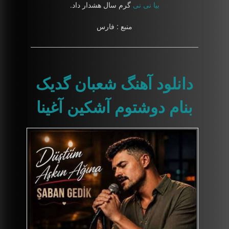
بیا نی نی
گرم سال هشدار داد.
منبع : فارس
دانلود آهنگ شعبان گدیک
بنام دوشتوم آشکین آغینا