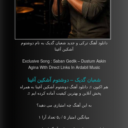
دانلود آهنگ ترکی و جدید شعبان گدیک به نام دوشتوم
آشکین آغینا
Exclusive Song : Saban Gedik – Dustum Askin
Agina With Direct Links In Ardabil Music
شعبان گدیک – دوشتوم آشکین آغینا
هم اکنون ♫ دانلود آهنگ دوشتوم آشکین آغینا به همراه
پخش آنلاین و بهترین کیفیت آماده کرده ایم ♫
به این آهنگ چه امتیازی می دهید؟
میانگین امتیاز ۵ / ۵٫ تعداد آرا ۱