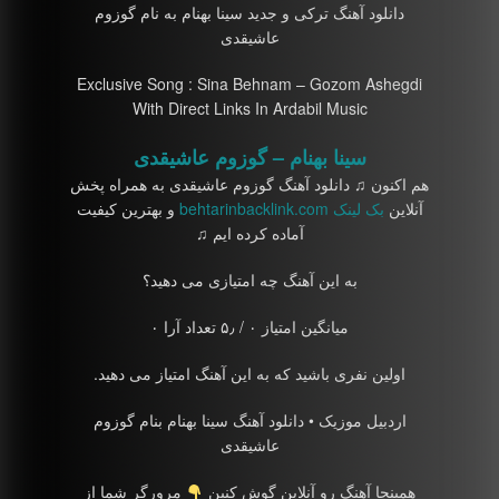
دانلود آهنگ ترکی و جدید سینا بهنام به نام گوزوم
عاشیقدی
Exclusive Song : Sina Behnam – Gozom Ashegdi
With Direct Links In Ardabil Music
سینا بهنام – گوزوم عاشیقدی
هم اکنون ♫ دانلود آهنگ گوزوم عاشیقدی به همراه پخش
آنلاین
بک لینک behtarinbacklink.com
و بهترین کیفیت
آماده کرده ایم ♫
به این آهنگ چه امتیازی می دهید؟
میانگین امتیاز ۰ / ۵٫ تعداد آرا ۰
اولین نفری باشید که به این آهنگ امتیاز می دهید.
اردبیل موزیک • دانلود آهنگ سینا بهنام بنام گوزوم
عاشیقدی
همینجا آهنگ رو آنلاین گوش کنین
مرورگر شما از