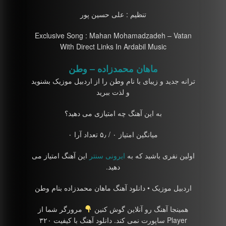
تنظیم : علی حسین پور
Exclusive Song : Mahan Mohamadzadeh – Vatan
With Direct Links In Ardabil Music
ماهان محمدزاده – وطن
ترانه جدید و زیبای با نام وطن را از اردبیل موزیک بشنوید
و لذت ببرید
به این آهنگ چه امتیازی می دهید؟
میانگین امتیاز ۰ / ۵٫ تعداد آرا ۰
اولین نفری باشید که به
ایرونی سنتر
این آهنگ امتیاز می
دهید.
اردبیل موزیک • دانلود آهنگ ماهان محمدزاده بنام وطن
همینجا آهنگ رو آنلاین گوش کنین
مرورگر شما از
Player ساپورت نمی کند. دانلود آهنگ با کیفیت ۳۲۰