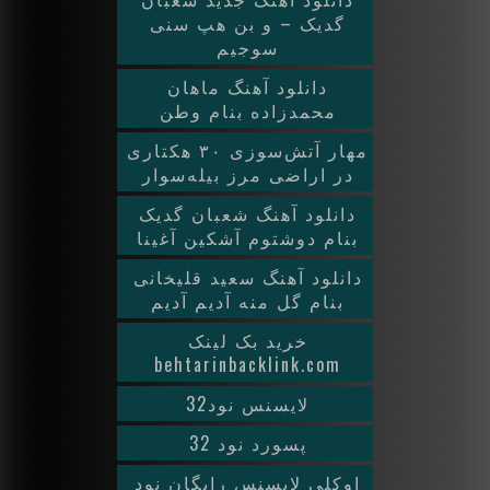
گدیک – و بن هپ سنی
سوجیم
دانلود آهنگ ماهان
محمدزاده بنام وطن
مهار آتش‌سوزی ۳۰ هکتاری
در اراضی مرز بیله‌سوار
دانلود آهنگ شعبان گدیک
بنام دوشتوم آشکین آغینا
دانلود آهنگ سعید قلیخانی
بنام گل منه آدیم آدیم
خرید بک لینک
behtarinbacklink.com
لایسنس نود32
پسورد نود 32
اوکلی لایسنس رایگان نود