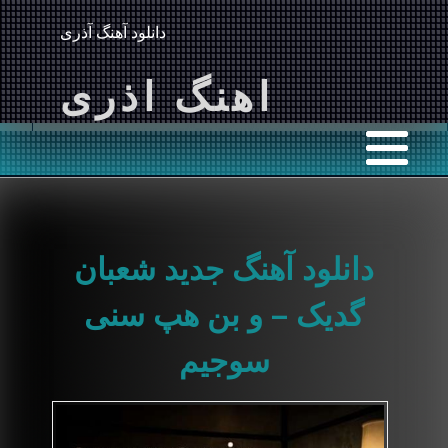
دانلود آهنگ آذری
اهنگ اذری
دانلود آهنگ جدید شعبان
گدیک – و بن هپ سنی
سوجیم