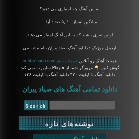
به این آهنگ چه امتیازی می دهید؟
میانگین امتیاز ۰ / ۵٫ تعداد آرا ۰
اولین نفری باشید که به این آهنگ امتیاز می دهید.
اردبیل موزیک • دانلود آهنگ صیاد پیران بنام مشه بیی
همینجا آهنگ رو آنلاین
خدمات سئو behtarinseo.com
گوش کنین
مرورگر شما از Player ساپورت نمی کند.
دانلود آهنگ با کیفیت ۳۲۰ دانلود آهنگ با کیفیت ۱۲۸
دانلود تمامی آهنگ های صیاد پیران
نوشته‌های تازه
دانلود آهنگ جدید شعبان